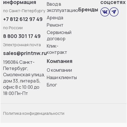
информация
соцсетях
Ввод в
Бренды
эксплуатацию
по Санкт-Петербургу
Аренда
+7 812 612 97 49
Ремонт
по России
Сервисный
8 800 301 17 49
договор
Электронная почта
Клик-
контракт
sales@printnw.ru
Компания
196084 Санкт-
Петербург,
О компании
Смоленская улица,
Наши клиенты
дом 33, литерa Б,
Блог
офис 8 с 10:00 до
18:00 Пн-Пт
Политика конфиденциальности