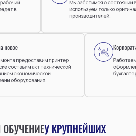
 рабочий
Мы заботимся о состоянии в
иедет в
используем только оригина
производителей.
а новое
Корпорат
емонта предоставим принтер
Работаем 
акже составим акт технической
оформлен
анием экономической
бухгалте
мены оборудования.
 ОБУЧЕНИЕ
У КРУПНЕЙШИХ