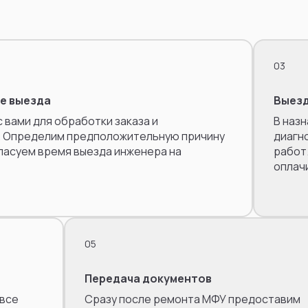
03
е выезда
Выезд
 вами для обработки заказа и
В наз
. Определим предположительную причину
диагно
ласуем время выезда инженера на
работ.
оплач
05
Передача документов
 все
Сразу после ремонта МФУ предоставим