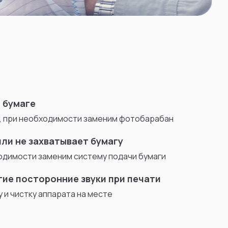
 бумаге
, при необходимости заменим фотобарабан
или не захватывает бумагу
одимости заменим систему подачи бумаги
угие посторонние звуки при печати
 и чистку аппарата на месте