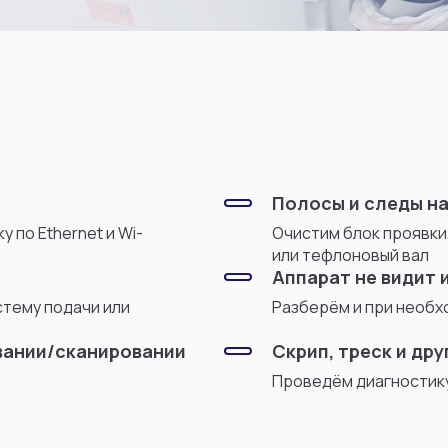
Полосы и следы на
 по Ethernet и Wi-
Очистим блок проявки
или тефлоновый вал
Аппарат не видит 
стему подачи или
Разберём и при необх
вании/сканировании
Скрип, треск и др
Проведём диагностику