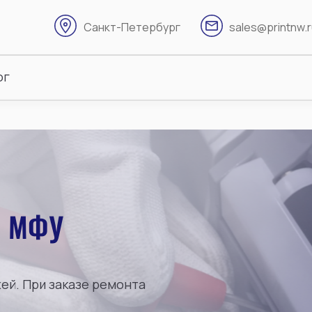
Санкт-Петербург
sales@printnw.
ог
И МФУ
ей. При заказе ремонта