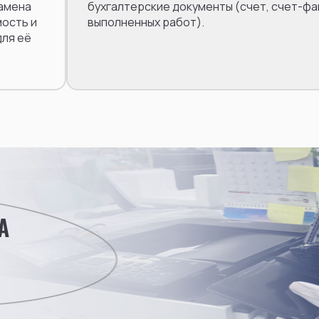
замена
бухгалтерские документы (счет, счет-фак
мость и
выполненных работ).
для её
А