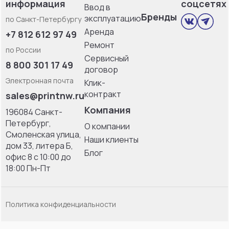
информация
соцсетях
Ввод в
Бренды
эксплуатацию
по Санкт-Петербургу
Аренда
+7 812 612 97 49
Ремонт
по России
Сервисный
8 800 301 17 49
договор
Электронная почта
Клик-
контракт
sales@printnw.ru
Компания
196084 Санкт-
Петербург,
О компании
Смоленская улица,
Наши клиенты
дом 33, литерa Б,
Блог
офис 8 с 10:00 до
18:00 Пн-Пт
Политика конфиденциальности