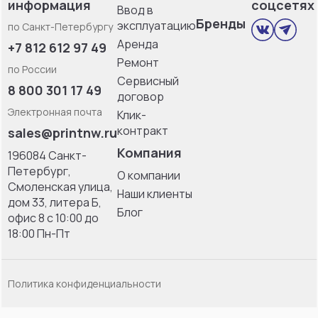
информация
соцсетях
Ввод в
Бренды
эксплуатацию
по Санкт-Петербургу
Аренда
+7 812 612 97 49
Ремонт
по России
Сервисный
8 800 301 17 49
договор
Электронная почта
Клик-
контракт
sales@printnw.ru
Компания
196084 Санкт-
Петербург,
О компании
Смоленская улица,
Наши клиенты
дом 33, литерa Б,
Блог
офис 8 с 10:00 до
18:00 Пн-Пт
Политика конфиденциальности