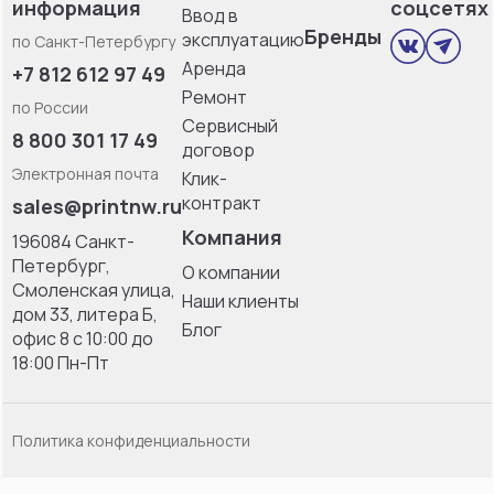
информация
соцсетях
Ввод в
Бренды
эксплуатацию
по Санкт-Петербургу
Аренда
+7 812 612 97 49
Ремонт
по России
Сервисный
8 800 301 17 49
договор
Электронная почта
Клик-
контракт
sales@printnw.ru
Компания
196084 Санкт-
Петербург,
О компании
Смоленская улица,
Наши клиенты
дом 33, литерa Б,
Блог
офис 8 с 10:00 до
18:00 Пн-Пт
Политика конфиденциальности