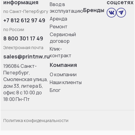
информация
соцсетях
Ввод в
Бренды
эксплуатацию
по Санкт-Петербургу
Аренда
+7 812 612 97 49
Ремонт
по России
Сервисный
8 800 301 17 49
договор
Электронная почта
Клик-
контракт
sales@printnw.ru
Компания
196084 Санкт-
Петербург,
О компании
Смоленская улица,
Наши клиенты
дом 33, литерa Б,
Блог
офис 8 с 10:00 до
18:00 Пн-Пт
Политика конфиденциальности