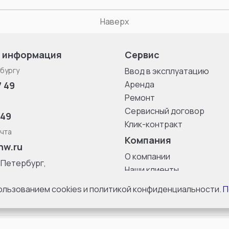
Наверх
 информация
Сервис
бургу
Ввод в эксплуатацию
Аренда
7 49
Ремонт
Сервисный договор
 49
Клик-контракт
чта
Компания
nw.ru
О компании
-Петербург,
Наши клиенты
ица, дом 33,
Блог
 8 с 10:00 до
пользованием cookies и политикой конфиденциальности.
П