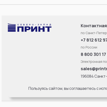
Контактная
по Санкт-Петер
+7 812 612 9
по России
8 800 301 17
Электронная по
sales@print
196084 Санкт
Смоленская ул
литерa Б, офис
Пользуясь сайтом, вы соглашаетесь с ис
18:00 Пн-Пт