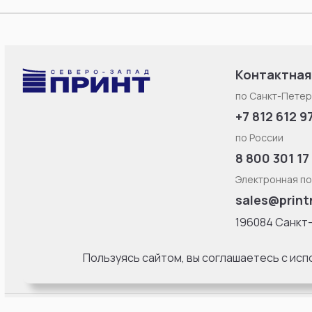
Контактная
по Санкт-Петер
+7 812 612 9
по России
8 800 301 17
Электронная по
sales@print
196084 Санкт
Смоленская ул
литерa Б, офис
Пользуясь сайтом, вы соглашаетесь с ис
18:00 Пн-Пт