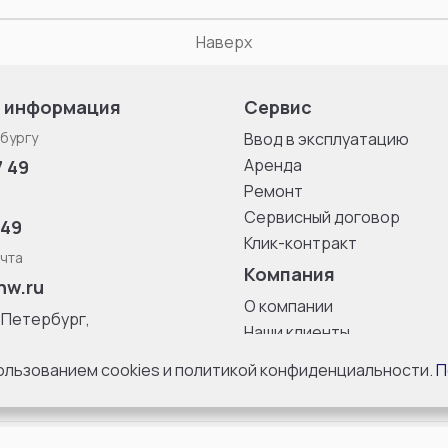
Наверх
 информация
Сервис
бургу
Ввод в эксплуатацию
Аренда
7 49
Ремонт
Сервисный договор
 49
Клик-контракт
чта
Компания
nw.ru
О компании
-Петербург,
Наши клиенты
ица, дом 33,
Блог
 8 с 10:00 до
пользованием cookies и политикой конфиденциальности.
П