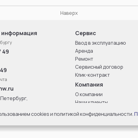
Наверх
 информация
Сервис
бургу
Ввод в эксплуатацию
Аренда
7 49
Ремонт
Сервисный договор
 49
Клик-контракт
чта
Компания
nw.ru
О компании
-Петербург,
Наши клиенты
ица, дом 33,
Блог
 8 с 10:00 до
пользованием cookies и политикой конфиденциальности.
П