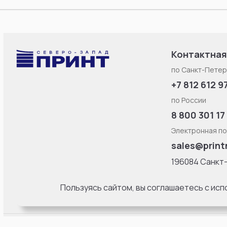
Контактная
по Санкт-Петер
+7 812 612 9
по России
8 800 301 17
Электронная по
sales@print
196084 Санкт
Смоленская ул
литерa Б, офис
Пользуясь сайтом, вы соглашаетесь с ис
18:00 Пн-Пт