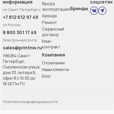
информация
соцсетях
Ввод в
Бренды
эксплуатацию
по Санкт-Петербургу
Аренда
+7 812 612 97 49
Ремонт
по России
Сервисный
8 800 301 17 49
договор
Электронная почта
Клик-
контракт
sales@printnw.ru
Компания
196084 Санкт-
Петербург,
О компании
Смоленская улица,
Наши клиенты
дом 33, литерa Б,
Блог
офис 8 с 10:00 до
18:00 Пн-Пт
Политика конфиденциальности