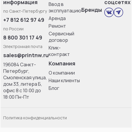
информация
соцсетях
Ввод в
Бренды
эксплуатацию
по Санкт-Петербургу
Аренда
+7 812 612 97 49
Ремонт
по России
Сервисный
8 800 301 17 49
договор
Электронная почта
Клик-
контракт
sales@printnw.ru
Компания
196084 Санкт-
Петербург,
О компании
Смоленская улица,
Наши клиенты
дом 33, литерa Б,
Блог
офис 8 с 10:00 до
18:00 Пн-Пт
Политика конфиденциальности