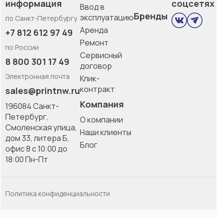
информация
соцсетях
Ввод в
Бренды
эксплуатацию
по Санкт-Петербургу
Аренда
+7 812 612 97 49
Ремонт
по России
Сервисный
8 800 301 17 49
договор
Электронная почта
Клик-
контракт
sales@printnw.ru
Компания
196084 Санкт-
Петербург,
О компании
Смоленская улица,
Наши клиенты
дом 33, литерa Б,
Блог
офис 8 с 10:00 до
18:00 Пн-Пт
Политика конфиденциальности