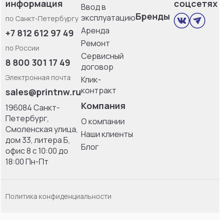
информация
соцсетях
Ввод в
Бренды
эксплуатацию
по Санкт-Петербургу
Аренда
+7 812 612 97 49
Ремонт
по России
Сервисный
8 800 301 17 49
договор
Электронная почта
Клик-
контракт
sales@printnw.ru
Компания
196084 Санкт-
Петербург,
О компании
Смоленская улица,
Наши клиенты
дом 33, литерa Б,
Блог
офис 8 с 10:00 до
18:00 Пн-Пт
Политика конфиденциальности