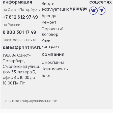
информация
соцсетях
Ввод в
Бренды
эксплуатацию
по Санкт-Петербургу
Аренда
+7 812 612 97 49
Ремонт
по России
Сервисный
8 800 301 17 49
договор
Электронная почта
Клик-
контракт
sales@printnw.ru
Компания
196084 Санкт-
Петербург,
О компании
Смоленская улица,
Наши клиенты
дом 33, литерa Б,
Блог
офис 8 с 10:00 до
18:00 Пн-Пт
Политика конфиденциальности