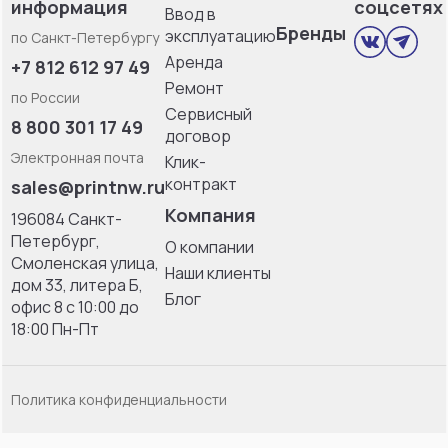
информация
соцсетях
Ввод в
Бренды
эксплуатацию
по Санкт-Петербургу
Аренда
+7 812 612 97 49
Ремонт
по России
Сервисный
8 800 301 17 49
договор
Электронная почта
Клик-
контракт
sales@printnw.ru
Компания
196084 Санкт-
Петербург,
О компании
Смоленская улица,
Наши клиенты
дом 33, литерa Б,
Блог
офис 8 с 10:00 до
18:00 Пн-Пт
Политика конфиденциальности