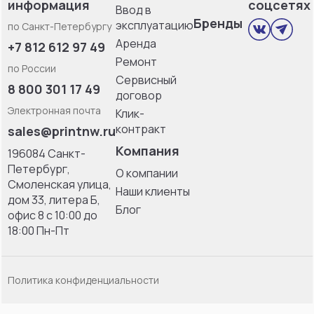
информация
соцсетях
Ввод в
Бренды
эксплуатацию
по Санкт-Петербургу
Аренда
+7 812 612 97 49
Ремонт
по России
Сервисный
8 800 301 17 49
договор
Электронная почта
Клик-
контракт
sales@printnw.ru
Компания
196084 Санкт-
Петербург,
О компании
Смоленская улица,
Наши клиенты
дом 33, литерa Б,
Блог
офис 8 с 10:00 до
18:00 Пн-Пт
Политика конфиденциальности