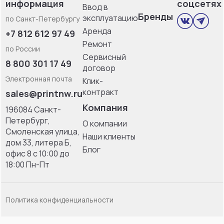
информация
соцсетях
Ввод в
Бренды
эксплуатацию
по Санкт-Петербургу
Аренда
+7 812 612 97 49
Ремонт
по России
Сервисный
8 800 301 17 49
договор
Электронная почта
Клик-
контракт
sales@printnw.ru
Компания
196084 Санкт-
Петербург,
О компании
Смоленская улица,
Наши клиенты
дом 33, литерa Б,
Блог
офис 8 с 10:00 до
18:00 Пн-Пт
Политика конфиденциальности