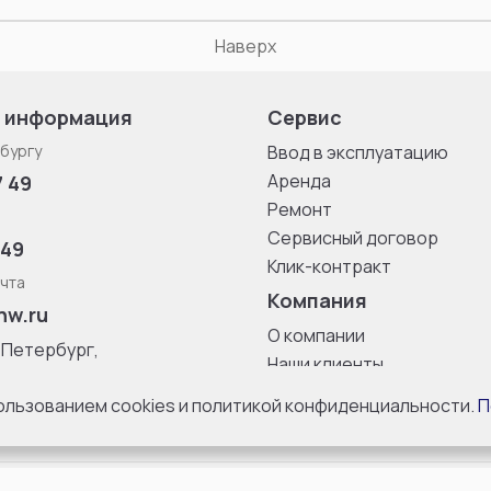
Наверх
 информация
Сервис
бургу
Ввод в эксплуатацию
Аренда
7 49
Ремонт
Сервисный договор
 49
Клик-контракт
чта
Компания
nw.ru
О компании
-Петербург,
Наши клиенты
ица, дом 33,
Блог
 8 с 10:00 до
пользованием cookies и политикой конфиденциальности.
П