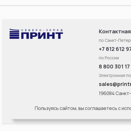
Контактная
по Санкт-Петер
+7 812 612 9
по России
8 800 301 17
Электронная по
sales@print
196084 Санкт
Смоленская ул
литерa Б, офис
Пользуясь сайтом, вы соглашаетесь с ис
18:00 Пн-Пт