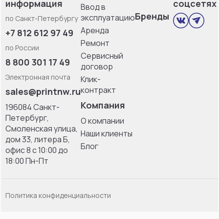
информация
соцсетях
Ввод в
Бренды
эксплуатацию
по Санкт-Петербургу
Аренда
+7 812 612 97 49
Ремонт
по России
Сервисный
8 800 301 17 49
договор
Электронная почта
Клик-
контракт
sales@printnw.ru
Компания
196084 Санкт-
Петербург,
О компании
Смоленская улица,
Наши клиенты
дом 33, литерa Б,
Блог
офис 8 с 10:00 до
18:00 Пн-Пт
Политика конфиденциальности