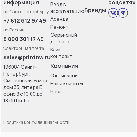
информация
соцсетях
Ввод в
Бренды
эксплуатацию
по Санкт-Петербургу
Аренда
+7 812 612 97 49
Ремонт
по России
Сервисный
8 800 301 17 49
договор
Электронная почта
Клик-
контракт
sales@printnw.ru
Компания
196084 Санкт-
Петербург,
О компании
Смоленская улица,
Наши клиенты
дом 33, литерa Б,
Блог
офис 8 с 10:00 до
18:00 Пн-Пт
Политика конфиденциальности