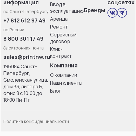
информация
соцсетях
Ввод в
Бренды
эксплуатацию
по Санкт-Петербургу
Аренда
+7 812 612 97 49
Ремонт
по России
Сервисный
8 800 301 17 49
договор
Электронная почта
Клик-
контракт
sales@printnw.ru
Компания
196084 Санкт-
Петербург,
О компании
Смоленская улица,
Наши клиенты
дом 33, литерa Б,
Блог
офис 8 с 10:00 до
18:00 Пн-Пт
Политика конфиденциальности