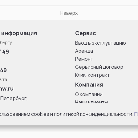
Наверх
 информация
Сервис
бургу
Ввод в эксплуатацию
Аренда
7 49
Ремонт
Сервисный договор
 49
Клик-контракт
чта
Компания
nw.ru
О компании
-Петербург,
Наши клиенты
ица, дом 33,
Блог
 8 с 10:00 до
пользованием cookies и политикой конфиденциальности.
П