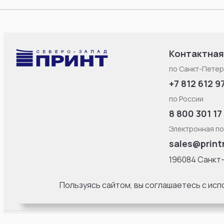
Контактная
по Санкт-Петер
+7 812 612 9
по России
8 800 301 17
Электронная по
sales@print
196084 Санкт
Смоленская ул
литерa Б, офис
Пользуясь сайтом, вы соглашаетесь с ис
18:00 Пн-Пт