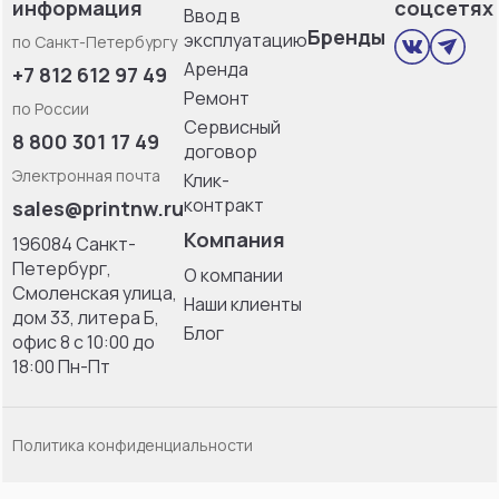
информация
соцсетях
Ввод в
Бренды
эксплуатацию
по Санкт-Петербургу
Аренда
+7 812 612 97 49
Ремонт
по России
Сервисный
8 800 301 17 49
договор
Электронная почта
Клик-
контракт
sales@printnw.ru
Компания
196084 Санкт-
Петербург,
О компании
Смоленская улица,
Наши клиенты
дом 33, литерa Б,
Блог
офис 8 с 10:00 до
18:00 Пн-Пт
Политика конфиденциальности