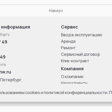
Наверх
 информация
Сервис
бургу
Ввод в эксплуатацию
Аренда
7 49
Ремонт
Сервисный договор
 49
Клик-контракт
чта
Компания
nw.ru
О компании
-Петербург,
Наши клиенты
ица, дом 33,
Блог
 8 с 10:00 до
пользованием cookies и политикой конфиденциальности.
П