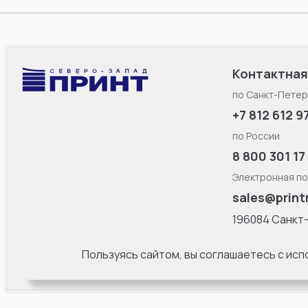
Контактная
по Санкт-Петер
+7 812 612 9
по России
8 800 301 17
Электронная по
sales@print
196084 Санкт
Смоленская ул
литерa Б, офис
Пользуясь сайтом, вы соглашаетесь с ис
18:00 Пн-Пт