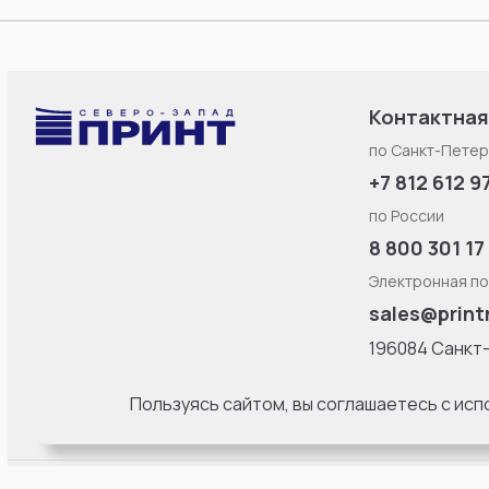
Контактная
по Санкт-Петер
+7 812 612 9
по России
8 800 301 17
Электронная по
sales@print
196084 Санкт
Смоленская ул
литерa Б, офис
Пользуясь сайтом, вы соглашаетесь с ис
18:00 Пн-Пт