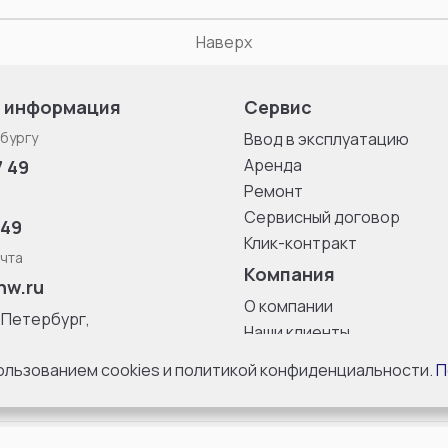
Наверх
 информация
Сервис
бургу
Ввод в эксплуатацию
Аренда
7 49
Ремонт
Сервисный договор
 49
Клик-контракт
чта
Компания
nw.ru
О компании
-Петербург,
Наши клиенты
ица, дом 33,
Блог
 8 с 10:00 до
пользованием cookies и политикой конфиденциальности.
П