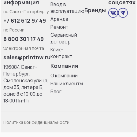
информация
соцсетях
Ввод в
Бренды
эксплуатацию
по Санкт-Петербургу
Аренда
+7 812 612 97 49
Ремонт
по России
Сервисный
8 800 301 17 49
договор
Электронная почта
Клик-
контракт
sales@printnw.ru
Компания
196084 Санкт-
Петербург,
О компании
Смоленская улица,
Наши клиенты
дом 33, литерa Б,
Блог
офис 8 с 10:00 до
18:00 Пн-Пт
Политика конфиденциальности