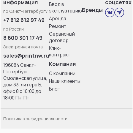
информация
соцсетях
Ввод в
Бренды
эксплуатацию
по Санкт-Петербургу
Аренда
+7 812 612 97 49
Ремонт
по России
Сервисный
8 800 301 17 49
договор
Электронная почта
Клик-
контракт
sales@printnw.ru
Компания
196084 Санкт-
Петербург,
О компании
Смоленская улица,
Наши клиенты
дом 33, литерa Б,
Блог
офис 8 с 10:00 до
18:00 Пн-Пт
Политика конфиденциальности