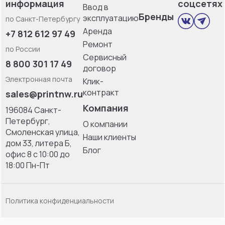
информация
соцсетях
Ввод в
Бренды
эксплуатацию
по Санкт-Петербургу
Аренда
+7 812 612 97 49
Ремонт
по России
Сервисный
8 800 301 17 49
договор
Электронная почта
Клик-
контракт
sales@printnw.ru
Компания
196084 Санкт-
Петербург,
О компании
Смоленская улица,
Наши клиенты
дом 33, литерa Б,
Блог
офис 8 с 10:00 до
18:00 Пн-Пт
Политика конфиденциальности