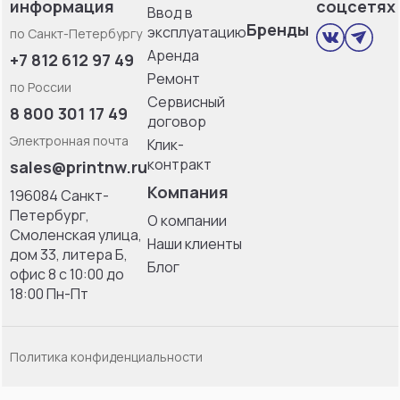
информация
соцсетях
Ввод в
Бренды
эксплуатацию
по Санкт-Петербургу
Аренда
+7 812 612 97 49
Ремонт
по России
Сервисный
8 800 301 17 49
договор
Электронная почта
Клик-
контракт
sales@printnw.ru
Компания
196084 Санкт-
Петербург,
О компании
Смоленская улица,
Наши клиенты
дом 33, литерa Б,
Блог
офис 8 с 10:00 до
18:00 Пн-Пт
Политика конфиденциальности