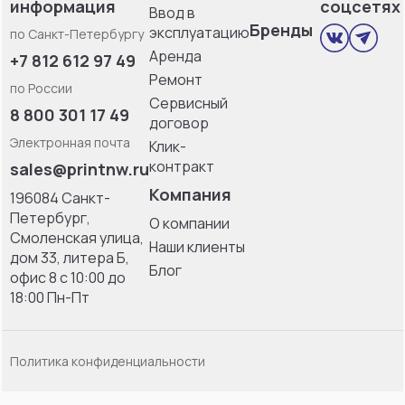
информация
соцсетях
Ввод в
Бренды
эксплуатацию
по Санкт-Петербургу
Аренда
+7 812 612 97 49
Ремонт
по России
Сервисный
8 800 301 17 49
договор
Электронная почта
Клик-
контракт
sales@printnw.ru
Компания
196084 Санкт-
Петербург,
О компании
Смоленская улица,
Наши клиенты
дом 33, литерa Б,
Блог
офис 8 с 10:00 до
18:00 Пн-Пт
Политика конфиденциальности