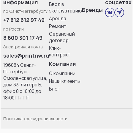
информация
соцсетях
Ввод в
Бренды
эксплуатацию
по Санкт-Петербургу
Аренда
+7 812 612 97 49
Ремонт
по России
Сервисный
8 800 301 17 49
договор
Электронная почта
Клик-
контракт
sales@printnw.ru
Компания
196084 Санкт-
Петербург,
О компании
Смоленская улица,
Наши клиенты
дом 33, литерa Б,
Блог
офис 8 с 10:00 до
18:00 Пн-Пт
Политика конфиденциальности