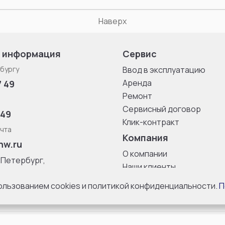
Наверх
 информация
Сервис
бургу
Ввод в эксплуатацию
Аренда
7 49
Ремонт
Сервисный договор
 49
Клик-контракт
чта
Компания
nw.ru
О компании
-Петербург,
Наши клиенты
ица, дом 33,
Блог
 8 с 10:00 до
пользованием cookies и политикой конфиденциальности.
П