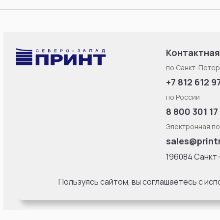
Контактная
по Санкт-Петер
+7 812 612 9
по России
8 800 301 17
Электронная по
sales@print
196084 Санкт
Смоленская ул
литерa Б, офис
Пользуясь сайтом, вы соглашаетесь с ис
18:00 Пн-Пт