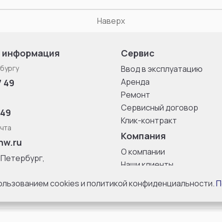
Наверх
 информация
Сервис
бургу
Ввод в эксплуатацию
Аренда
7 49
Ремонт
Сервисный договор
 49
Клик-контракт
чта
Компания
nw.ru
О компании
-Петербург,
Наши клиенты
ица, дом 33,
Блог
 8 с 10:00 до
пользованием cookies и политикой конфиденциальности.
П