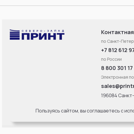
Контактная
по Санкт-Петер
+7 812 612 9
по России
8 800 301 17
Электронная по
sales@print
196084 Санкт
Смоленская ул
литерa Б, офис
Пользуясь сайтом, вы соглашаетесь с ис
18:00 Пн-Пт