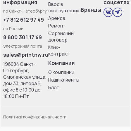
информация
соцсетях
Ввод в
Бренды
эксплуатацию
по Санкт-Петербургу
Аренда
+7 812 612 97 49
Ремонт
по России
Сервисный
8 800 301 17 49
договор
Электронная почта
Клик-
контракт
sales@printnw.ru
Компания
196084 Санкт-
Петербург,
О компании
Смоленская улица,
Наши клиенты
дом 33, литерa Б,
Блог
офис 8 с 10:00 до
18:00 Пн-Пт
Политика конфиденциальности