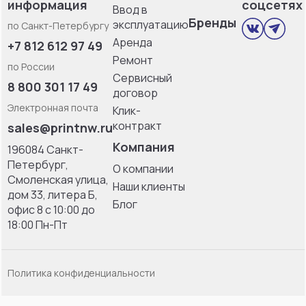
информация
соцсетях
Ввод в
Бренды
эксплуатацию
по Санкт-Петербургу
Аренда
+7 812 612 97 49
Ремонт
по России
Сервисный
8 800 301 17 49
договор
Электронная почта
Клик-
контракт
sales@printnw.ru
Компания
196084 Санкт-
Петербург,
О компании
Смоленская улица,
Наши клиенты
дом 33, литерa Б,
Блог
офис 8 с 10:00 до
18:00 Пн-Пт
Политика конфиденциальности