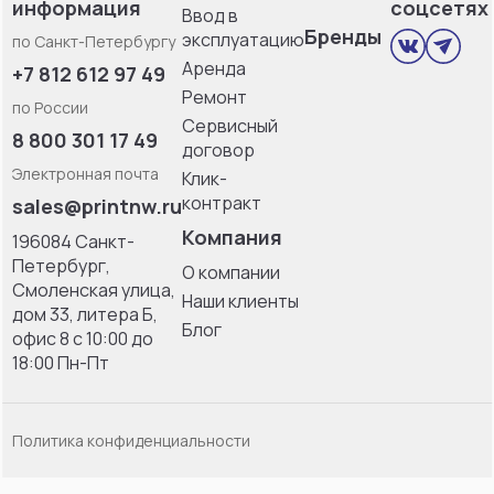
информация
соцсетях
Ввод в
Бренды
эксплуатацию
по Санкт-Петербургу
Аренда
+7 812 612 97 49
Ремонт
по России
Сервисный
8 800 301 17 49
договор
Электронная почта
Клик-
контракт
sales@printnw.ru
Компания
196084 Санкт-
Петербург,
О компании
Смоленская улица,
Наши клиенты
дом 33, литерa Б,
Блог
офис 8 с 10:00 до
18:00 Пн-Пт
Политика конфиденциальности