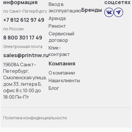
информация
соцсетях
Ввод в
Бренды
эксплуатацию
по Санкт-Петербургу
Аренда
+7 812 612 97 49
Ремонт
по России
Сервисный
8 800 301 17 49
договор
Электронная почта
Клик-
контракт
sales@printnw.ru
Компания
196084 Санкт-
Петербург,
О компании
Смоленская улица,
Наши клиенты
дом 33, литерa Б,
Блог
офис 8 с 10:00 до
18:00 Пн-Пт
Политика конфиденциальности