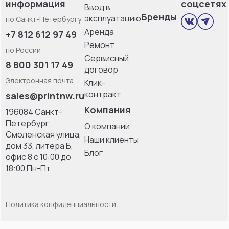
информация
соцсетях
Ввод в
Бренды
эксплуатацию
по Санкт-Петербургу
Аренда
+7 812 612 97 49
Ремонт
по России
Сервисный
8 800 301 17 49
договор
Электронная почта
Клик-
контракт
sales@printnw.ru
Компания
196084 Санкт-
Петербург,
О компании
Смоленская улица,
Наши клиенты
дом 33, литерa Б,
Блог
офис 8 с 10:00 до
18:00 Пн-Пт
Политика конфиденциальности