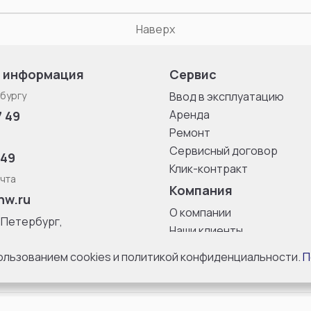
Наверх
 информация
Сервис
бургу
Ввод в эксплуатацию
Аренда
7 49
Ремонт
Сервисный договор
 49
Клик-контракт
чта
Компания
nw.ru
О компании
-Петербург,
Наши клиенты
ица, дом 33,
Блог
 8 с 10:00 до
пользованием cookies и политикой конфиденциальности.
П