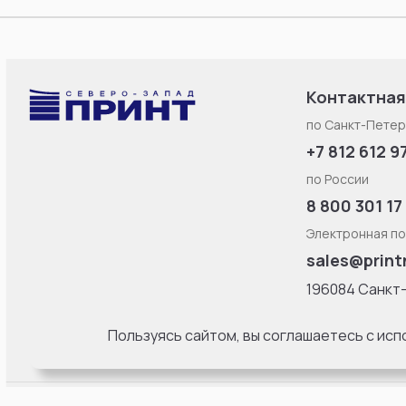
Контактная
по Санкт-Петер
+7 812 612 9
по России
8 800 301 17
Электронная по
sales@print
196084 Санкт
Смоленская ул
литерa Б, офис
Пользуясь сайтом, вы соглашаетесь с ис
18:00 Пн-Пт