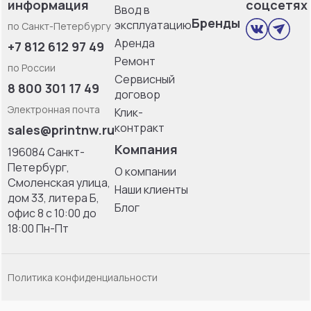
информация
соцсетях
Ввод в
Бренды
эксплуатацию
по Санкт-Петербургу
Аренда
+7 812 612 97 49
Ремонт
по России
Сервисный
8 800 301 17 49
договор
Электронная почта
Клик-
контракт
sales@printnw.ru
Компания
196084 Санкт-
Петербург,
О компании
Смоленская улица,
Наши клиенты
дом 33, литерa Б,
Блог
офис 8 с 10:00 до
18:00 Пн-Пт
Политика конфиденциальности