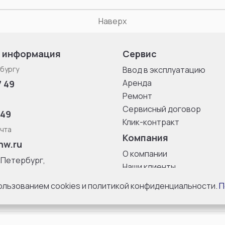
Наверх
 информация
Сервис
бургу
Ввод в эксплуатацию
Аренда
7 49
Ремонт
Сервисный договор
 49
Клик-контракт
чта
Компания
nw.ru
О компании
-Петербург,
Наши клиенты
ица, дом 33,
Блог
 8 с 10:00 до
пользованием cookies и политикой конфиденциальности.
П