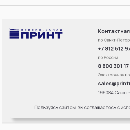
Контактная
по Санкт-Петер
+7 812 612 9
по России
8 800 301 17
Электронная по
sales@print
196084 Санкт
Смоленская ул
литерa Б, офис
Пользуясь сайтом, вы соглашаетесь с ис
18:00 Пн-Пт