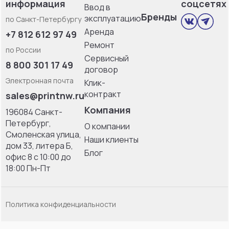
информация
соцсетях
Ввод в
Бренды
эксплуатацию
по Санкт-Петербургу
Аренда
+7 812 612 97 49
Ремонт
по России
Сервисный
8 800 301 17 49
договор
Электронная почта
Клик-
контракт
sales@printnw.ru
Компания
196084 Санкт-
Петербург,
О компании
Смоленская улица,
Наши клиенты
дом 33, литерa Б,
Блог
офис 8 с 10:00 до
18:00 Пн-Пт
Политика конфиденциальности