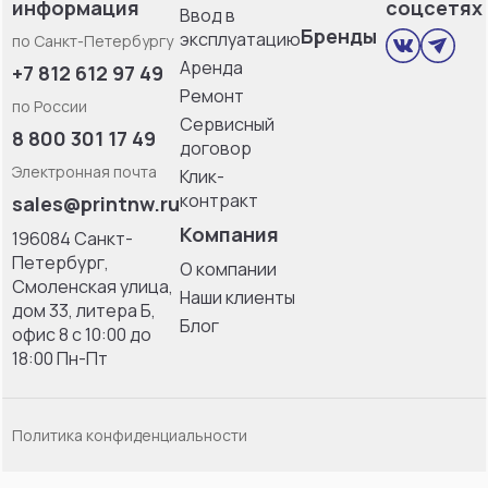
информация
соцсетях
Ввод в
Бренды
эксплуатацию
по Санкт-Петербургу
Аренда
+7 812 612 97 49
Ремонт
по России
Сервисный
8 800 301 17 49
договор
Электронная почта
Клик-
контракт
sales@printnw.ru
Компания
196084 Санкт-
Петербург,
О компании
Смоленская улица,
Наши клиенты
дом 33, литерa Б,
Блог
офис 8 с 10:00 до
18:00 Пн-Пт
Политика конфиденциальности