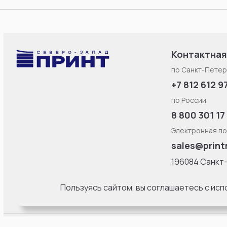
Контактная
по Санкт-Петер
+7 812 612 9
по России
8 800 301 17
Электронная по
sales@print
196084 Санкт
Смоленская ул
литерa Б, офис
Пользуясь сайтом, вы соглашаетесь с ис
18:00 Пн-Пт