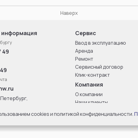
Наверх
 информация
Сервис
бургу
Ввод в эксплуатацию
Аренда
7 49
Ремонт
Сервисный договор
 49
Клик-контракт
чта
Компания
nw.ru
О компании
-Петербург,
Наши клиенты
ица, дом 33,
Блог
 8 с 10:00 до
пользованием cookies и политикой конфиденциальности.
П