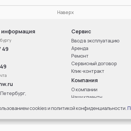
Наверх
 информация
Сервис
бургу
Ввод в эксплуатацию
Аренда
7 49
Ремонт
Сервисный договор
 49
Клик-контракт
чта
Компания
nw.ru
О компании
-Петербург,
Наши клиенты
ица, дом 33,
Блог
 8 с 10:00 до
пользованием cookies и политикой конфиденциальности.
П