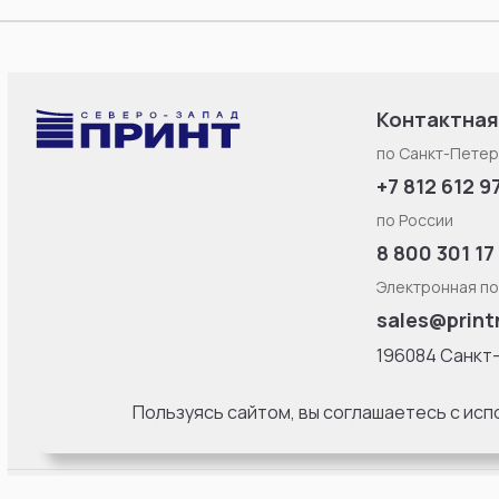
Контактная
по Санкт-Петер
+7 812 612 9
по России
8 800 301 17
Электронная по
sales@print
196084 Санкт
Смоленская ул
литерa Б, офис
Пользуясь сайтом, вы соглашаетесь с ис
18:00 Пн-Пт