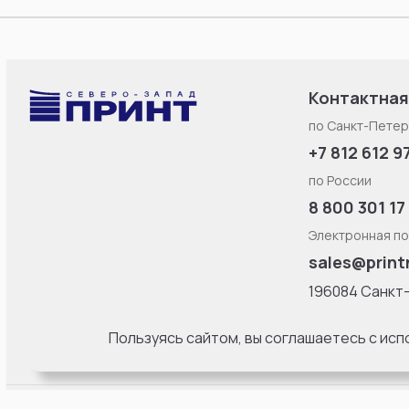
Контактная
по Санкт-Петер
+7 812 612 9
по России
8 800 301 17
Электронная по
sales@print
196084 Санкт
Смоленская ул
литерa Б, офис
Пользуясь сайтом, вы соглашаетесь с ис
18:00 Пн-Пт