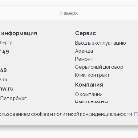
Наверх
 информация
Сервис
бургу
Ввод в эксплуатацию
Аренда
7 49
Ремонт
Сервисный договор
 49
Клик-контракт
чта
Компания
nw.ru
О компании
-Петербург,
Наши клиенты
ица, дом 33,
Блог
 8 с 10:00 до
пользованием cookies и политикой конфиденциальности.
П