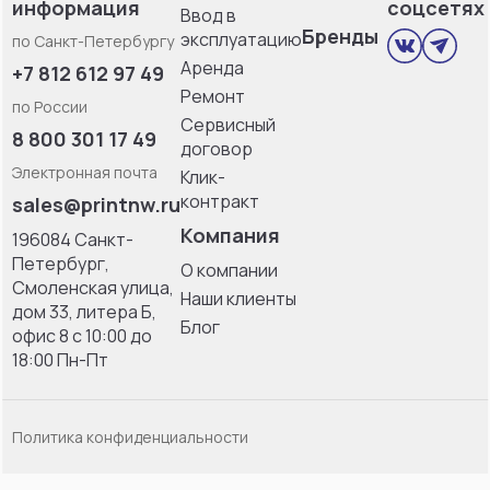
информация
соцсетях
Ввод в
Бренды
эксплуатацию
по Санкт-Петербургу
Аренда
+7 812 612 97 49
Ремонт
по России
Сервисный
8 800 301 17 49
договор
Электронная почта
Клик-
контракт
sales@printnw.ru
Компания
196084 Санкт-
Петербург,
О компании
Смоленская улица,
Наши клиенты
дом 33, литерa Б,
Блог
офис 8 с 10:00 до
18:00 Пн-Пт
Политика конфиденциальности