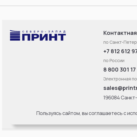
Контактная
по Санкт-Петер
+7 812 612 9
по России
8 800 301 17
Электронная по
sales@print
196084 Санкт
Смоленская ул
литерa Б, офис
Пользуясь сайтом, вы соглашаетесь с ис
18:00 Пн-Пт