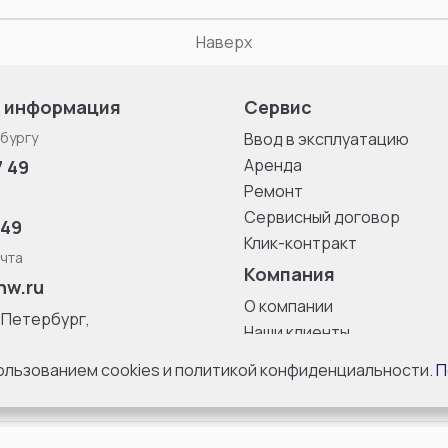
Наверх
 информация
Сервис
бургу
Ввод в эксплуатацию
Аренда
7 49
Ремонт
Сервисный договор
 49
Клик-контракт
чта
Компания
nw.ru
О компании
-Петербург,
Наши клиенты
ица, дом 33,
Блог
 8 с 10:00 до
пользованием cookies и политикой конфиденциальности.
П