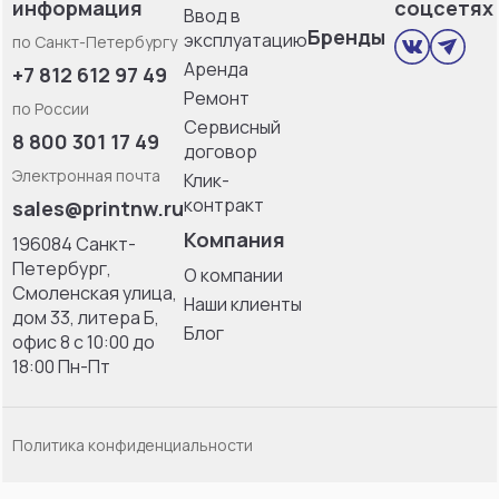
информация
соцсетях
Ввод в
Бренды
эксплуатацию
по Санкт-Петербургу
Аренда
+7 812 612 97 49
Ремонт
по России
Сервисный
8 800 301 17 49
договор
Электронная почта
Клик-
контракт
sales@printnw.ru
Компания
196084 Санкт-
Петербург,
О компании
Смоленская улица,
Наши клиенты
дом 33, литерa Б,
Блог
офис 8 с 10:00 до
18:00 Пн-Пт
Политика конфиденциальности