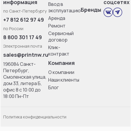
информация
соцсетях
Ввод в
Бренды
эксплуатацию
по Санкт-Петербургу
Аренда
+7 812 612 97 49
Ремонт
по России
Сервисный
8 800 301 17 49
договор
Электронная почта
Клик-
контракт
sales@printnw.ru
Компания
196084 Санкт-
Петербург,
О компании
Смоленская улица,
Наши клиенты
дом 33, литерa Б,
Блог
офис 8 с 10:00 до
18:00 Пн-Пт
Политика конфиденциальности